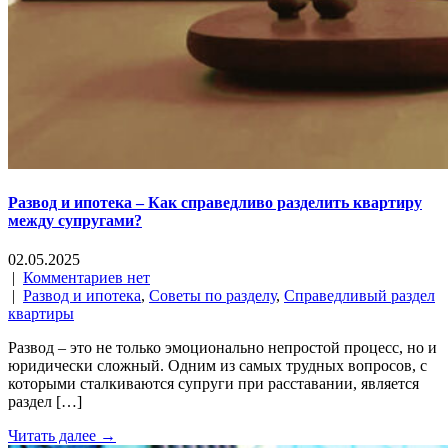
Развод и ипотека – Как справедливо разделить квартиру
между супругами?
02.05.2025
|
Комментариев нет
|
Развод и ипотека
,
Советы по разделу
,
Справедливый раздел
квартиры
Развод – это не только эмоционально непростой процесс, но и
юридически сложный. Одним из самых трудных вопросов, с
которыми сталкиваются супруги при расставании, является
раздел […]
Читать далее →