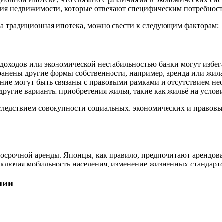
ния недвижимости, которые отвечают специфическим потребност
та традиционная ипотека, можно свести к следующим факторам:
доходов или экономической нестабильностью банки могут избег
ранены другие формы собственности, например, аренда или жила
ние могут быть связаны с правовыми рамками и отсутствием не
ругие варианты приобретения жилья, такие как жильё на услов
 следствием совокупности социальных, экономических и правов
осрочной аренды. Японцы, как правило, предпочитают арендоват
, включая мобильность населения, изменение жизненных стандарт
нии