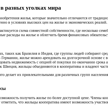
в разных уголках мира
иобретения жилья, которые значительно отличаются от традици
нно в условиях высоких цен на жилье и экономических реалий.
ктикуется схема совместной собственности, где несколько семей
ные расходы на жилье и облегчить бремя финансовых обязательс
ах, таких как Бразилия и Индия, где группы людей собирают сре
 Германии, жилье можно арендовать на долгосрочной основе с
овать недвижимость с опцией её покупки по окончании срока 
к Швеция, жильцы объединяются в кооперативы и владеют часть
 что делает их привлекательными для различных групп населени
усы
зможность получить жилье по более доступной цене. Члены коо
т отметить, что жильцы кооператива имеют возможность участво