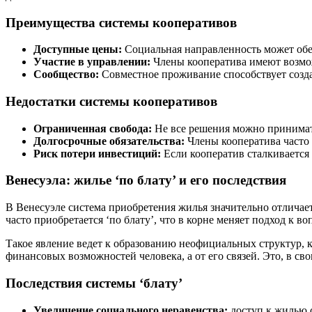
Преимущества системы кооперативов
Доступные цены:
Социальная направленность может обес
Участие в управлении:
Члены кооператива имеют возмо
Сообщество:
Совместное проживание способствует созд
Недостатки системы кооперативов
Ограниченная свобода:
Не все решения можно принимать
Долгосрочные обязательства:
Члены кооператива часто 
Риск потери инвестиций:
Если кооператив сталкивается 
Венесуэла: жилье ‘по блату’ и его последствия
В Венесуэле система приобретения жилья значительно отличае
часто приобретается ‘по блату’, что в корне меняет подход к 
Такое явление ведет к образованию неофициальных структур, 
финансовых возможностей человека, а от его связей. Это, в с
Последствия системы ‘блату’
Увеличение социального неравенства:
доступ к жилью с