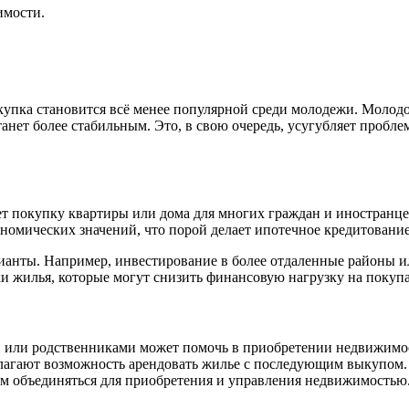
имости.
купка становится всё менее популярной среди молодежи. Молод
нет более стабильным. Это, в свою очередь, усугубляет проблему
т покупку квартиры или дома для многих граждан и иностранце
рономических значений, что порой делает ипотечное кредитован
ианты. Например, инвестирование в более отдаленные районы или
и жилья, которые могут снизить финансовую нагрузку на покупа
и или родственниками может помочь в приобретении недвижимо
агают возможность арендовать жилье с последующим выкупом.
 объединяться для приобретения и управления недвижимостью