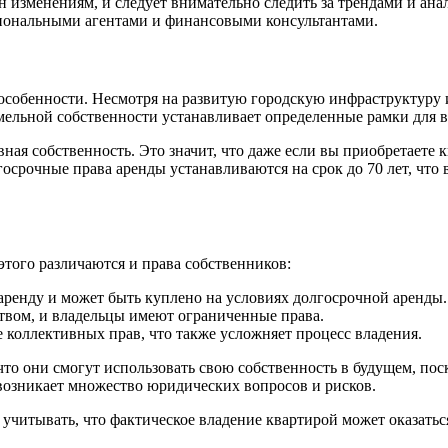
изменениям, и следует внимательно следить за трендами и ан
сиональными агентами и финансовыми консультантами.
собенности. Несмотря на развитую городскую инфраструктуру и
земельной собственности устанавливает определенные рамки для в
вная собственность. Это значит, что даже если вы приобретаете 
лгосрочные права аренды устанавливаются на срок до 70 лет, что
этого различаются и права собственников:
аренду и может быть куплено на условиях долгосрочной аренды.
твом, и владельцы имеют ограниченные права.
коллективных прав, что также усложняет процесс владения.
 что они смогут использовать свою собственность в будущем, по
 возникает множество юридических вопросов и рисков.
учитывать, что фактическое владение квартирой может оказатьс