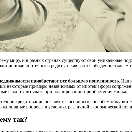
ему миру, и в разных странах существуют свои уникальные подх
традиционные ипотечные кредиты не являются обыденностью. Эт
недвижимости приобретают все большую популярность.
Напри
ишь некоторые примеры независимых от ипотеки форм сопряжен
орые важно учитывать при планировании приобретения жилья.
потечное кредитование не является основным способом покупки 
ь жилищные вопросы в условиях различной экономической поли
ему так?
нной ипотеки, что связано с различиями в экономических систе