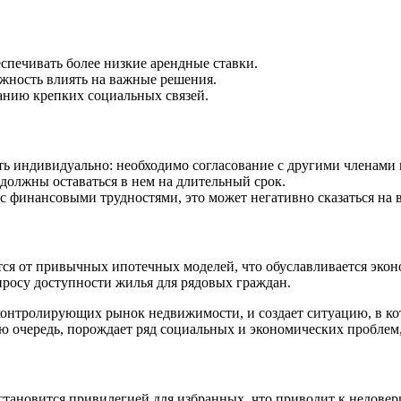
печивать более низкие арендные ставки.
жность влиять на важные решения.
анию крепких социальных связей.
 индивидуально: необходимо согласование с другими членами 
должны оставаться в нем на длительный срок.
с финансовыми трудностями, это может негативно сказаться на в
тся от привычных ипотечных моделей, что обуславливается эко
вопросу доступности жилья для рядовых граждан.
контролирующих рынок недвижимости, и создает ситуацию, в ко
вою очередь, порождает ряд социальных и экономических проблем
тановится привилегией для избранных, что приводит к недовер